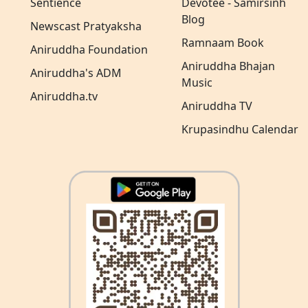
Sentience
Devotee - Samirsinh
Blog
Newscast Pratyaksha
Ramnaam Book
Aniruddha Foundation
Aniruddha Bhajan
Aniruddha's ADM
Music
Aniruddha.tv
Aniruddha TV
Krupasindhu Calendar