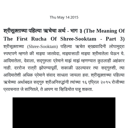
Thu May 14 2015
श्रीसूक्ताच्या पहिल्या ऋचेचा अर्थ - भाग ३
(The Meaning Of
The First Rucha Of Shree-Sooktam - Part 3)
श्रीसूक्ताच्या (Shree-Sooktam) पहिल्या ऋचेत ब्रह्मवादिनी लोपामुद्रा
स्पष्टपणे म्हणते की माझ्या जातवेदा, माझ्यासाठी माझ्या श्रीमातेला घेऊन ये.
आदिमातेला, देवाला, सद्‍गुरुला प्रेमाने माझं माझं म्हणण्यात कुठलाही अहंकार
नाही. दररोज रात्री झोपण्यापूर्वी, सकाळी उठल्यावर त्या सद्‍गुरुशी, त्या
आदिमातेशी अधिक प्रेमाने संवाद साधला जायला हवा. श्रीसूक्ताच्या पहिल्या
ऋचेच्या अर्थाबद्दल सद्गुरु श्रीअनिरुद्धांनी त्यांच्या १६ एप्रिल २०१५ रोजीच्या
प्रवचनात जे सांगितले, ते आपण या व्हिडियोत पाहू शकता.