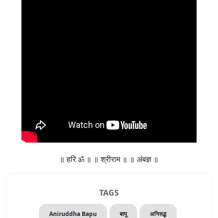
॥ हरि ॐ ॥ ॥ श्रीराम ॥ ॥ अंबज्ञ ॥
TAGS
Aniruddha Bapu
बापू
अनिरुद्ध