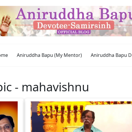
ome
Aniruddha Bapu (My Mentor)
Aniruddha Bapu D
opic - mahavishnu