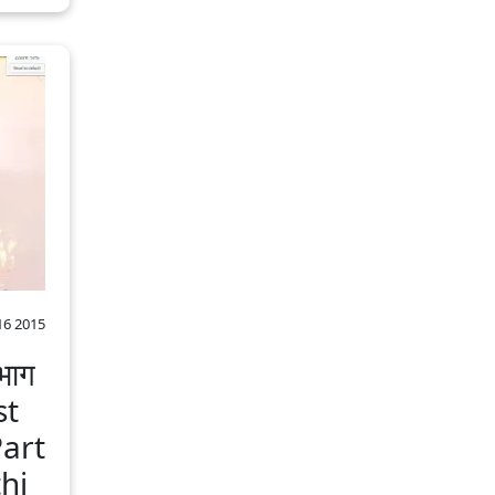
16 2015
 भाग
st
art
i‬