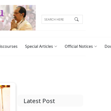
iscourses
Special Articles
Official Notices
Do
Latest Post