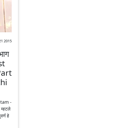
21 2015
 भाग
st
art
i‬
tam -
 म्हटले
र्ण हे