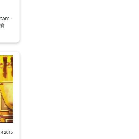
tam -
 ही
14 2015