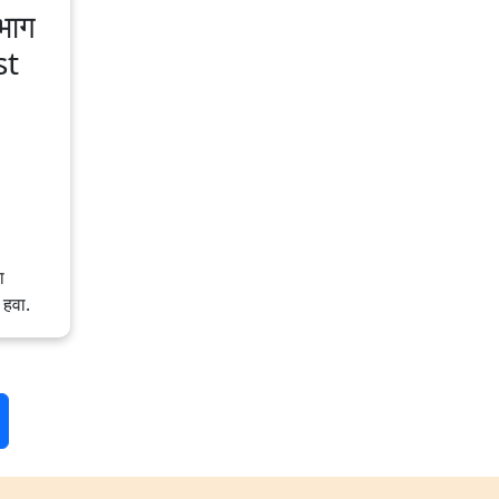
 भाग
st
ा
 हवा.