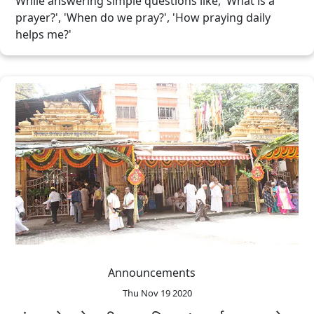
While answering simple questions like, 'What is a
prayer?', 'When do we pray?', 'How praying daily
helps me?'
Announcements
Thu Nov 19 2020