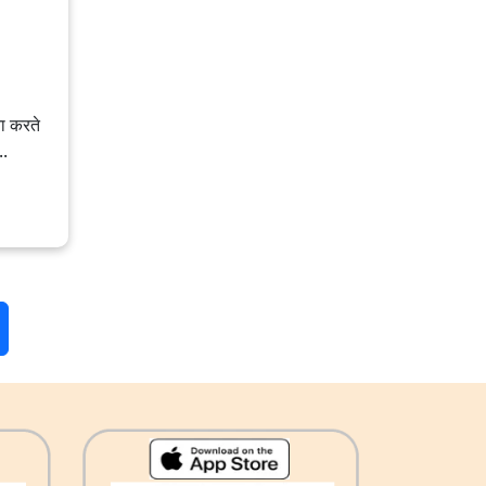
ना करते
..