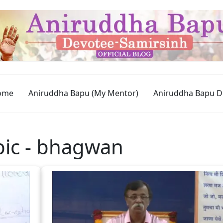
ome
Aniruddha Bapu (My Mentor)
Aniruddha Bapu D
opic - bhagwan