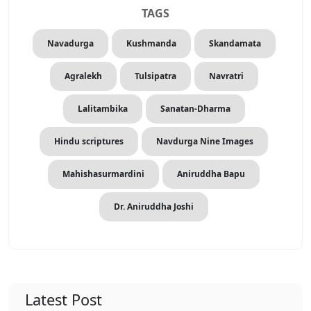
TAGS
Navadurga
Kushmanda
Skandamata
Agralekh
Tulsipatra
Navratri
Lalitambika
Sanatan-Dharma
Hindu scriptures
Navdurga Nine Images
Mahishasurmardini
Aniruddha Bapu
Dr. Aniruddha Joshi
Latest Post