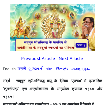
Previoust Article
Next Article
मराठी
ગુજરાતી
বাংলা
తెలుగు
മലയാളം
English
संदर्भ - सद्गुरु श्रीअनिरुद्ध बापू के दैनिक ‘प्रत्यक्ष’ में प्रकाशित
'तुलसीपत्र' इस अग्रलेखमाला के अग्रलेख क्रमांक १३८४ और
१३८५।
सद्गुरु श्री अनिरुद्ध बापू तुलसीपत्र – १३८४ इस अग्रलेख में लिखते हैं,