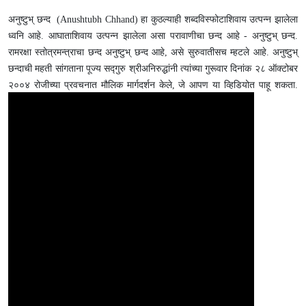
अनुष्टुभ् छन्द (Anushtubh Chhand) हा कुठल्याही शब्दविस्फोटाशिवाय उत्पन्न झालेला
ध्वनि आहे. आघाताशिवाय उत्पन्न झालेला असा परावाणीचा छन्द आहे - अनुष्टुभ् छन्द.
रामरक्षा स्तोत्रमन्त्राचा छन्द अनुष्टुभ् छन्द आहे, असे सुरुवातीसच म्हटले आहे. अनुष्टुभ्
छन्दाची महती सांगताना पूज्य सद्गुरु श्रीअनिरुद्धांनी त्यांच्या गुरूवार दिनांक २८ ऑक्टोबर
२००४ रोजीच्या प्रवचनात मौलिक मार्गदर्शन केले, जे आपण या व्हिडियोत पाहू शकता.