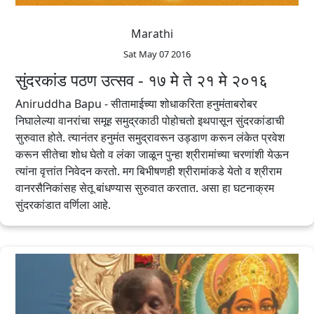
Marathi
Sat May 07 2016
सुंदरकांड पठण उत्सव - १७ मे ते २१ मे २०१६
Aniruddha Bapu - सीतामाईच्या शोधाकरिता हनुमंताबरोबर
निघालेल्या वानरांचा समूह समुद्रकाठी पोहोचतो इथपासून सुंदरकांडाची
सुरुवात होते. त्यानंतर हनुमंत समुद्रावरून उड्डाण करून लंकेत प्रवेश
करून सीतेचा शोध घेतो व लंका जाळून पुन्हा श्रीरामांच्या चरणांशी येऊन
त्यांना वृत्तांत निवेदन करतो. मग बिभीषणही श्रीरामांकडे येतो व श्रीराम
वानरसैनिकांसह सेतू बांधण्यास सुरुवात करतात. असा हा घटनाक्रम
सुंदरकांडात वर्णिला आहे.