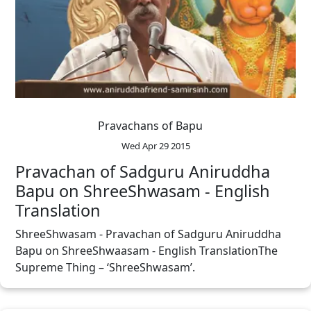
Pravachans of Bapu
Wed Apr 29 2015
Pravachan of Sadguru Aniruddha
Bapu on ShreeShwasam - English
Translation
ShreeShwasam - Pravachan of Sadguru Aniruddha
Bapu on ShreeShwaasam - English TranslationThe
Supreme Thing – ‘ShreeShwasam’.