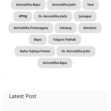
Aniruddha Bapu
Aniruddha Joshi
love
अनिरुद्ध
Dr. Aniruddha Joshi
Juinagar
Aniruddha Premsagara
Satsang
devotion
Bapu
Falguni Pathak
Nahu Tujhiya Preme
Dr. Aniruddha Joshi
Aniruddha Bapu
Latest Post