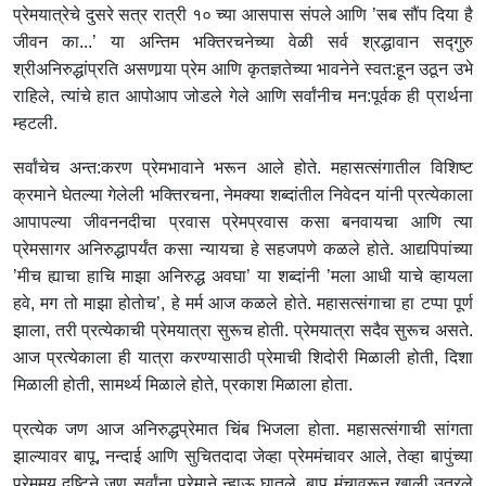
प्रेमयात्रेचे दुसरे सत्र रात्री १० च्या आसपास संपले आणि ’सब सौंप दिया है
जीवन का...’ या अन्तिम भक्तिरचनेच्या वेळी सर्व श्रद्धावान सद्गुरु
श्रीअनिरुद्धांप्रति असणार्‍या प्रेम आणि कृतज्ञतेच्या भावनेने स्वत:हून उठून उभे
राहिले, त्यांचे हात आपोआप जोडले गेले आणि सर्वांनीच मन:पूर्वक ही प्रार्थना
म्हटली.
सर्वांचेच अन्त:करण प्रेमभावाने भरून आले होते. महासत्संगातील विशिष्ट
क्रमाने घेतल्या गेलेली भक्तिरचना, नेमक्या शब्दांतील निवेदन यांनी प्रत्येकाला
आपापल्या जीवननदीचा प्रवास प्रेमप्रवास कसा बनवायचा आणि त्या
प्रेमसागर अनिरुद्धापर्यंत कसा न्यायचा हे सहजपणे कळले होते. आद्यपिपांच्या
’मीच ह्याचा हाचि माझा अनिरुद्ध अवघा’ या शब्दांनी ’मला आधी याचे व्हायला
हवे, मग तो माझा होतोच’, हे मर्म आज कळले होते. महासत्संगाचा हा टप्पा पूर्ण
झाला, तरी प्रत्येकाची प्रेमयात्रा सुरूच होती. प्रेमयात्रा सदैव सुरूच असते.
आज प्रत्येकाला ही यात्रा करण्यासाठी प्रेमाची शिदोरी मिळाली होती, दिशा
मिळाली होती, सामर्थ्य मिळाले होते, प्रकाश मिळाला होता.
प्रत्येक जण आज अनिरुद्धप्रेमात चिंब भिजला होता. महासत्संगाची सांगता
झाल्यावर बापू, नन्दाई आणि सुचितदादा जेव्हा प्रेममंचावर आले, तेव्हा बापुंच्या
प्रेममय दृष्टिने जणू सर्वांना प्रेमाने न्हाऊ घातले. बापू मंचावरून खाली उतरले