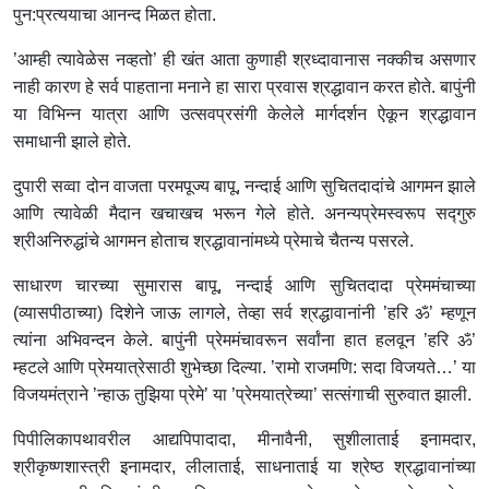
पुन:प्रत्ययाचा आनन्द मिळत होता.
’आम्ही त्यावेळेस नव्हतो’ ही खंत आता कुणाही श्रध्दावानास नक्कीच असणार
नाही कारण हे सर्व पाहताना मनाने हा सारा प्रवास श्रद्धावान करत होते. बापुंनी
या विभिन्न यात्रा आणि उत्सवप्रसंगी केलेले मार्गदर्शन ऐकून श्रद्धावान
समाधानी झाले होते.
दुपारी सव्वा दोन वाजता परमपूज्य बापू, नन्दाई आणि सुचितदादांचे आगमन झाले
आणि त्यावेळी मैदान खचाखच भरून गेले होते. अनन्यप्रेमस्वरूप सद्गुरु
श्रीअनिरुद्धांचे आगमन होताच श्रद्धावानांमध्ये प्रेमाचे चैतन्य पसरले.
साधारण चारच्या सुमारास बापू, नन्दाई आणि सुचितदादा प्रेममंचाच्या
(व्यासपीठाच्या) दिशेने जाऊ लागले, तेव्हा सर्व श्रद्धावानांनी ’हरि ॐ’ म्हणून
त्यांना अभिवन्दन केले. बापुंनी प्रेममंचावरून सर्वांना हात हलवून ’हरि ॐ’
म्हटले आणि प्रेमयात्रेसाठी शुभेच्छा दिल्या. ’रामो राजमणि: सदा विजयते…’ या
विजयमंत्राने ’न्हाऊ तुझिया प्रेमे’ या ’प्रेमयात्रेच्या’ सत्संगाची सुरुवात झाली.
पिपीलिकापथावरील आद्यपिपादादा, मीनावैनी, सुशीलाताई इनामदार,
श्रीकृष्णशास्‍त्री इनामदार, लीलाताई, साधनाताई या श्रेष्ठ श्रद्धावानांच्या