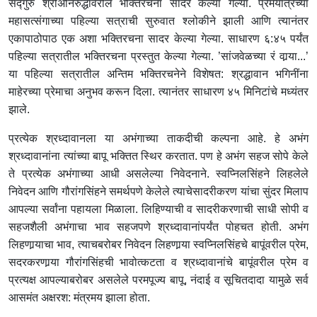
सद्गुरु श्रीअनिरुद्धांवरील भक्तिरचना सादर केल्या गेल्या. प्रेमयात्रेच्या
महासत्संगाच्या पहिल्या सत्राची सुरुवात श्लोकीने झाली आणि त्यानंतर
एकापाठोपाठ एक अशा भक्तिरचना सादर केल्या गेल्या. साधारण ६:४५ पर्यंत
पहिल्या सत्रातील भक्तिरचना प्रस्तुत केल्या गेल्या. ’सांजवेळच्या रं वार्‍या...’
या पहिल्या सत्रातील अन्तिम भक्तिरचनेने विशेषत: श्रद्धावान भगिनींना
माहेरच्या प्रेमाचा अनुभव करून दिला. त्यानंतर साधारण ४५ मिनिटांचे मध्यंतर
झाले.
प्रत्येक श्रध्दावानला या अभंगाच्या ताकदीची कल्पना आहे. हे अभंग
श्रध्दावानांना त्यांच्या बापू भक्तित स्थिर करतात. पण हे अभंग सहज सोपे केले
ते प्रत्येक अभंगाच्या आधी असलेल्या निवेदनाने. स्वप्‍निलसिंहने लिहलेले
निवेदन आणि गौरांगसिंहने समर्थपणे केलेले त्याचेसादरीकरण यांचा सुंदर मिलाप
आपल्या सर्वांना पहायला मिळाला. लिहिण्याची व सादरीकरणाची साधी सोपी व
सहजशैली अभंगाचा भाव सहजपणे श्रध्दावानांपर्यंत पोहचत होती. अभंग
लिहणार्‍याचा भाव, त्याचबरोबर निवेदन लिहणार्‍या स्वप्‍निलसिंहचे बापूंवरील प्रेम,
सदरकरणार्‍या गौरांगसिंहची भावोत्कटता व श्रध्दावानांचे बापूंवरील प्रेम व
प्रत्यक्ष आपल्याबरोबर असलेले परमपूज्य बापू, नंदाई व सूचितदादा यामुळे सर्व
आसमंत अक्षरश: मंत्रमय झाला होता.