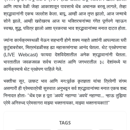
आणि त्याच वेळी जेव्हा आकाशातून पावसाचे थेंब अचानक बरसू लागले, तेव्हा
श्रद्धावानांनी एकच जल्लोश केला. बापू, आम्ही आज तृप्त झालो, आज जन्माचे
सोने झाले, आम्ही खरोखरच आज या भक्तिरचनांच्या गंगेत पूर्णपणे न्हाऊन
स्वच्छ, शुद्ध, पवित्र झालो अशा प्रकरचा भाव श्रद्धावानांच्या मनात दाटत होता.
ज्यांना कार्यक्रमस्थळी येऊन सहभागी होणे शक्य नव्हते अशांनी आपल्याला घरी
कुटुंबाबरोबर, मित्रमंडळीसह ह्या महासत्संगाचा आनंद घेतला. थेट प्रक्षेपणाचा
(LIVE Webcast) फायदा देशविदेशातील अनेक श्रद्धावानांनी घेतला.
भारतातील जवळजवळ सर्वच राज्यांत आणि जगभरातील ३८ देशांमध्ये या
कार्यक्रमाचे थेट प्रक्षेपण पाहिले गेले.
भक्तीचा सुर, उत्कट भाव आणि मन:पूर्वक कृतज्ञता यांचा त्रिवेणी संगम
असणारी ही प्रेमयात्रेची सुरुवात अनुभवून सर्व श्रद्धावानांच्या मनात एकच शब्द
निनादत होता- "थेंब एक ह पूरा 'अवघे' नहाण्या 'अवघे' नहाण्या... न्हाऊ तुझिया
प्रेमे अनिरुध्द प्रेमसागरा माझ्या भक्तनायका, माझ्या भक्तनायका!!!"
TAGS