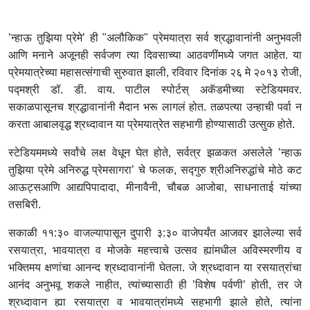
’न्हाऊ तुझिया प्रेमे’ ही "अलौकिक" प्रेमयात्रा सर्व श्रद्धावानांनी अनुभवली
आणि मनाने अजूनही सर्वजण त्या दिवसाच्या आठवणींमध्ये जगत आहेत. या
प्रेमयात्रेच्या महासत्संगाची सुरुवात झाली, रविवार दिनांक २६ मे २०१३ रोजी,
पद्मश्री डॉ. डी. वाय. पाटील स्पोर्टस् अकॅडमीच्या स्टेडियमवर.
सकाळपासूनच श्रद्धावानांनी मैदान भरू लागलं होत. तळपत्या उन्हाची पर्वा न
करता आबालवृद्ध श्रध्दावान या प्रेमयात्रेत सहभागी होण्यासाठी उत्सुक होते.
स्टेडियममध्ये सर्वांचे लक्ष वेधून घेत होते, सर्वत्र झळकत असलेले ’न्हाऊ
तुझिया प्रेमे अनिरुद्ध प्रेमसागरा’ चे फलक, सद्गुरु श्रीअनिरुद्धांचे मोठे कट
आऊट्सआणि आद्यपिपादादा, मीनावैनी, चौबळ आजोबा, साधनाताई यांच्या
तसबिरी.
सकाळी ११:३० वाजल्यापासून दुपारी ३:३० वाजेपर्यंत आजवर झालेल्या सर्व
रसयात्रा, भावयात्रा व मोजके महत्त्वाचे उत्सव ह्यांमधील अविस्मरणीय व
भक्तिमय क्षणांचा आनन्द श्रध्दावानांनी घेतला. जे श्रध्दावान या रसयात्रांचा
आनंद अनुभवू शकले नाहीत, त्यांच्यासाठी ही ’विशेष पर्वणी’ होती, तर जे
श्रध्दावान ह्या रसयात्रा व भावयात्रांमध्ये सहभागी झाले होते, त्यांना