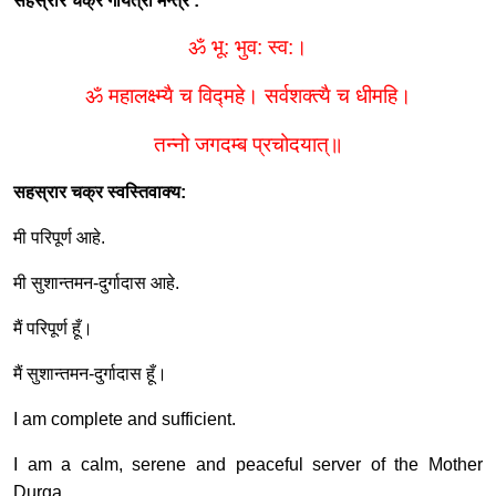
सहस्रार चक्र गायत्री मन्त्र
:
ॐ भू
:
भुव
:
स्व
:
।
ॐ महालक्ष्म्यै च विद्महे। सर्वशक्त्यै च धीमहि।
तन्नो जगदम्ब प्रचोदयात्॥
सहस्रार चक्र स्वस्तिवाक्य
:
मी परिपूर्ण आहे
.
मी सुशान्तमन
-
दुर्गादास आहे
.
मैं परिपूर्ण हूँ।
मैं सुशान्तमन
-
दुर्गादास हूँ।
I am complete and sufficient.
I am a calm, serene and peaceful server of the Mother
Durga.