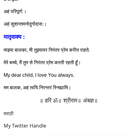
अहं परिपूर्ण
:
।
अहं सुशान्तमनोदुर्गादास
:
।
मातृवाक्य
:
माझ्या बालका
,
मी तुझ्यावर निरंतर प्रेम करीत राहते
.
मेरे बच्चे
,
मैं तुम से निरंतर प्रेम करती रहती हूँ।
My dear child, I love You always.
मम बालक
,
अहं त्वयि निरन्तरं स्निह्यामि।
॥ हरि ॐ॥ श्रीराम॥ अंबज्ञ॥
मराठी
My Twitter Handle