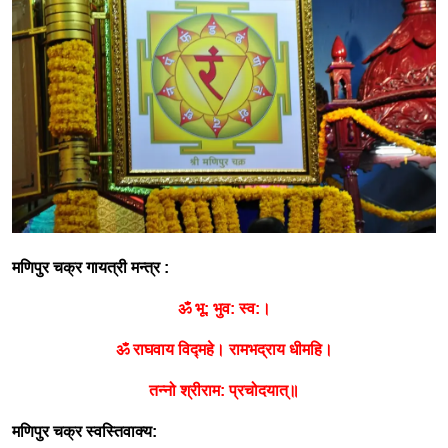
मणिपुर चक्र गायत्री मन्त्र
:
ॐ भू
:
भुव
:
स्व
:
।
ॐ राघवाय विद्महे। रामभद्राय धीमहि।
तन्नो श्रीराम
:
प्रचोदयात्॥
मणिपुर चक्र स्वस्तिवाक्य
: