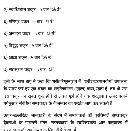
२) स्वाधिष्ठान चक्र - ५ बार "ॐ वं"
३) मणिपुर चक्र - ५ बार "ॐ रं"
४) अनाहत चक्र - ५ बार "ॐ यं"
५) विशुद्ध चक्र - ५ बार "ॐ हं"
६) आज्ञा चक्र - ५ बार "ॐ उं"
७) सहस्रार चक्र - ५ बार "ॐ"
इसी के साथ बापू ने कहा कि श्रीहरिगुरुग्राम में "श्रीशब्दध्यानयोग" उपासना
के समय जब हर एक चक्र का मंत्रोच्चारण (सूक्त) चालू रहता है, तब भी उस
उस चक्र का सूक्त शुरू होने से लेकर पूर्ण होने तक श्रद्धावान ऊपर बताये
गयेनुसार संबंधित सप्तचक्र के बीजमंत्र का अखंड जाप कर सकते हैं।
ऊपर-उल्लेखित जानकारी के संदर्भ में सप्तचक्रों की प्रतिमाएँ, सप्तचक्र
देवताओं के गायत्री मंत्र, सप्तचक्रों के स्वस्तिवाक्य और मातृवाक्य मैं
श्रद्धावानों की सहूलियत के लिए नीचे दे रहा हूँ।