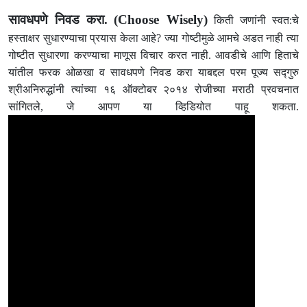
सावधपणे निवड करा.
(Choose Wisely)
किती जणांनी स्वत:चे
हस्ताक्षर सुधारण्याचा प्रयास केला आहे? ज्या गोष्टीमुळे आमचे अडत नाही त्या
गोष्टीत सुधारणा करण्याचा माणूस विचार करत नाही. आवडीचे आणि हिताचे
यांतील फरक ओळखा व सावधपणे निवड करा याबद्दल परम पूज्य सद्गुरु
श्रीअनिरुद्धांनी त्यांच्या १६ ऑक्टोबर २०१४ रोजीच्या मराठी प्रवचनात
सांगितले, जे आपण या व्हिडियोत पाहू शकता.