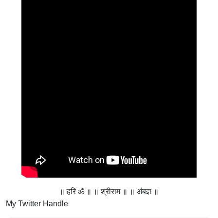
॥ हरि ॐ ॥ ॥ श्रीराम ॥ ॥ अंबज्ञ ॥
My Twitter Handle