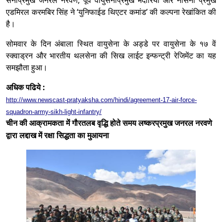
सेनाप्रमुख जनरल नरवणे, पूर्व वायुसेनाप्रमुख भदौरिया और नौसेना प्रमुख
एडमिरल करमबिर सिंह ने ‘युनिफाईड थिएटर कमांड’ की कल्पना रेखांकित की
है।
सोमवार के दिन अंबाला स्थित वायुसेना के अड्डे पर वायुसेना के १७ वें
स्क्वाड्रन और भारतीय थलसेना की सिख लाईट इन्फन्ट्री रेजिमेंट का यह
समझौता हुआ।
अधिक पढिये :
http://www.newscast-pratyaksha.com/hindi/agreement-17-air-force-
squadron-army-sikh-light-infantry/
चीन की आक्रामकता में गौरतलब वृद्धि होते समय लष्करप्रमुख जनरल नरवणे
द्वारा लद्दाख में रक्षा सिद्धता का मुआयना