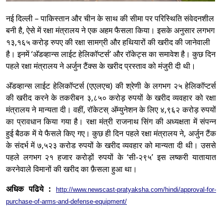
नई दिल्ली – पाकिस्तान और चीन के साथ की सीमा पर परिस्थिति संवेदनशील
बनी है, ऐसे में रक्षा मंत्रालय ने एक अहम फैसला किया। इसके अनुसार लगभग
१३,१६५ करोड़ रुपए की रक्षा सामग्री और हथियारों की खरीद की जानेवाली
है। इनमें ‘अ‍ॅडव्हान्स लाईट हेलिकॉप्टर्स’ और रॉकेट्स का समावेश है। कुछ दिन
पहले रक्षा मंत्रालय ने अर्जुन टैंक्स के खरीद प्रस्ताव को मंजुरी दी थी।
अ‍ॅडव्हान्स लाईट हेलिकॉप्टर्स (एएलएच) की श्रेणी के लगभग २५ हेलिकॉप्टर्स
की खरीद करने के तकरीबन ३,८५० करोड़ रुपयों के खरीद व्यवहार को रक्षा
मंत्रालय ने मान्यता दी। वहीं, रॉकेटस् अ‍ॅम्युनेशन के लिए ४,९६२ करोड़ रुपयों
का प्रावधान किया गया है। रक्षा मंत्री राजनाथ सिंग की अध्यक्षता में संपन्न
हुई बैठक में ये फैसले किए गए। कुछ ही दिन पहले रक्षा मंत्रालय ने, अर्जुन टैंक
के संदर्भ में ७,५२३ करोड रुपयों के खरीद व्यवहार को मान्यता दी थी। उससे
पहले लगभग २१ हजार करोड़ों रुपयों के ‘सी-२९५’ इस लष्करी यातायात
करनेवाले विमानों की खरीद का फ़ैसला हुआ था।
अधिक पढिये :
http://www.newscast-pratyaksha.com/hindi/approval-for-
purchase-of-arms-and-defense-equipment/