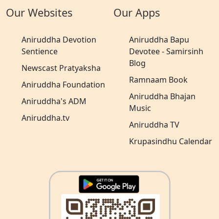
Our Websites
Our Apps
Aniruddha Devotion
Aniruddha Bapu
Sentience
Devotee - Samirsinh
Blog
Newscast Pratyaksha
Ramnaam Book
Aniruddha Foundation
Aniruddha Bhajan
Aniruddha's ADM
Music
Aniruddha.tv
Aniruddha TV
Krupasindhu Calendar