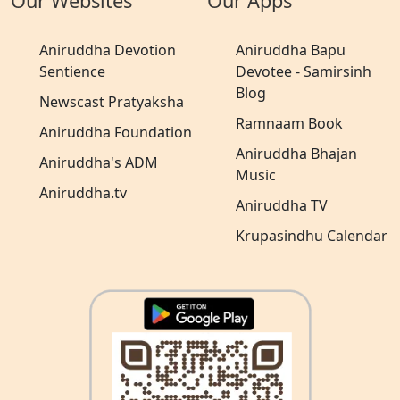
Our Websites
Our Apps
Aniruddha Devotion
Aniruddha Bapu
Sentience
Devotee - Samirsinh
Blog
Newscast Pratyaksha
Ramnaam Book
Aniruddha Foundation
Aniruddha Bhajan
Aniruddha's ADM
Music
Aniruddha.tv
Aniruddha TV
Krupasindhu Calendar