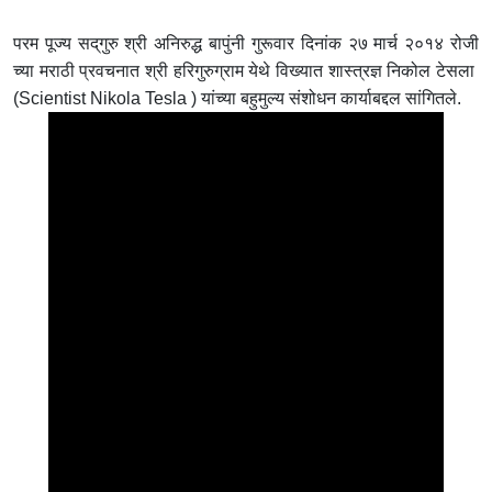
परम पूज्य सद्‌गुरु श्री अनिरुद्ध बापुंनी गुरूवार दिनांक २७ मार्च २०१४ रोजी
च्या मराठी प्रवचनात श्री हरिगुरुग्राम येथे विख्यात शास्त्रज्ञ निकोल टेसला
(Scientist Nikola Tesla ) यांच्या बहुमुल्य संशोधन कार्याबद्दल सांगितले.