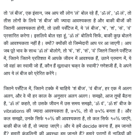
तो ‘लं बीज’, एक इंसान, जब आप सौ लोग ‘लं’ बोल रहे हैं, ‘ॐ लं’, ‘ॐ लं’, तो
तीस लोगों के लिये ‘शं बीज’ की ज्यादा आवश्यकता है और बाकी बीजों की
जितनी आवश्यकता होगी, तो उसी पर्सेंटेज में, ये ‘लं बीज’, ‘षं’, ‘शं’, ‘सं’, ‘वं’
प्रसारित करेगा। इसलिये बोल रहा हूं, ‘ॐ लं’ बोलिये सिर्फ, बाकी कुछ बोलने
की आवश्यकता नहीं है। क्यों? क्योंकी वो जिम्मेदारी आप पर आ जाएगी। आप
जब पूरे भाव के साथ ‘ॐ लं’ बोलोगे, तो ‘षं’, ‘शं’, ‘सं’, ‘वं’ जितने जितने पर्सेंटेज
में, जितने जितने प्रतिशत में आपके जीवन में आवश्यक हैं, उतने प्रमाण में, ये
जो वहां का स्वामी जो हैं, कौन हैं मूलाधार चक्र के स्वामी? गणेशजी हैं, वे अपने
आप ये लं बीज को प्रेरित करेंगे।
जितने पर्सेंटेज में, जितने टक्के में चाहिये ‘शं बीज’, ‘वं बीज’, हर एक में अलग
अलग, और वे भी हर काल के अनुसार अलग अलग। समझो, आज तुम्हें बैठना
है, ‘ॐ लं’ कहते, तो उसके जीवन में उस समय समझो, ‘ॐ वं’, ‘ॐ शं’ बीज के
vibrations की ज्यादा आवश्यकता है, ७५%, तो वो ७५% बनता है। और
कल समझो, उनके सिर्फ १०% की आवश्यकता है, तो कल सिर्फ १०% जाएंगे,
बाकी बीज जो हैं, वो ज्यादा जाएंगे। और ये हमें decide करना हैं, हम जानते
हैं? हमारी कुंडलिनी की अवस्था हम जानते हैं? हमारे प्राणों में नाडियों की