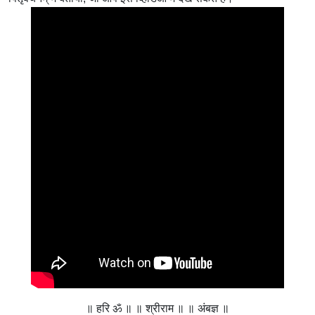
॥ हरि ॐ ॥ ॥ श्रीराम ॥ ॥ अंबज्ञ ॥