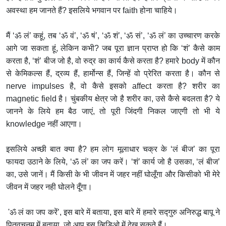
अवस्था हम जानते हैं? इसलिये भगवान पर faith होना चाहिये।
मैं ‘ॐ लं’ कहूं, तब ‘ॐ वं’, ‘ॐ षं’, ‘ॐ शं’, ‘ॐ सं’, ‘ॐ लं’ का उच्चारण करके
आगे जा सकता हूं, लेकिन कभी? जब पूरा ज्ञान प्राप्त हो कि ‘शं’ कैसे काम
करता है, ‘शं’ बीज जो है, वो रुद्र का कार्य कैसे करता है? हमारे body में कौन
से केमिकल्स हैं, द्रव्य हैं, हार्मोन्स हैं, जिन्हें वो प्रेरित करता है। कौन से
nerve impulses है, वो कैसे इसको affect करता है? शरीर का
magnetic field है। चुंबकीय क्षेत्र जो है शरीर का, उसे कैसे बदलता है? ये
जानने के लिये हम बैठ जाएं, तो पूरी जिंदगी निकल जाएगी तो भी ये
knowledge नहीं आएगा।
इसलिये अच्छी बात क्या है? हम लोग मूलाधार चक्र के ‘लं बीज’ का पूरा
फायदा उठाने के लिये, ‘ॐ लं’ का जप करें। ‘शं’ कार्य जो है उसका, ‘लं बीज’
का, उसे जानें। मैं किसी के भी जीवन में जहर नहीं घोलूँगा और किसीको भी मेरे
जीवन में जहर नही घोलने दूँगा।
'ॐ लं का जप करें’, इस बारे में बताया, इस बारे में हमारे सद्गुरु अनिरुद्ध बापू ने
पितृवचनम् में बताया, जो आप इस व्हिडिओ में देख सकते हैं।