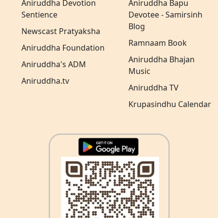
Aniruddha Devotion
Aniruddha Bapu
Sentience
Devotee - Samirsinh
Blog
Newscast Pratyaksha
Ramnaam Book
Aniruddha Foundation
Aniruddha Bhajan
Aniruddha's ADM
Music
Aniruddha.tv
Aniruddha TV
Krupasindhu Calendar