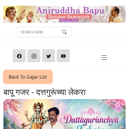
Back To Gajar List
बापू गजर - दत्तगुरूंच्या लेकरा