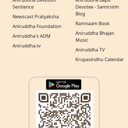
Aniruddha Devotion
Aniruddha Bapu
Sentience
Devotee - Samirsinh
Blog
Newscast Pratyaksha
Ramnaam Book
Aniruddha Foundation
Aniruddha Bhajan
Aniruddha's ADM
Music
Aniruddha.tv
Aniruddha TV
Krupasindhu Calendar