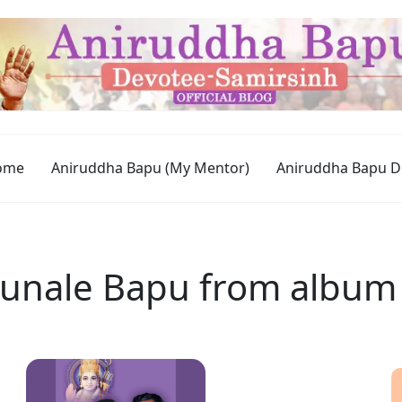
ome
Aniruddha Bapu (My Mentor)
Aniruddha Bapu D
d Sunale Bapu from albu