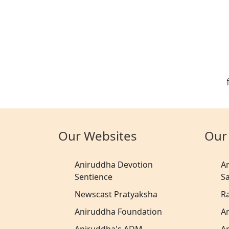
Our Websites
Our
Aniruddha Devotion
A
Sentience
S
Newscast Pratyaksha
R
Aniruddha Foundation
A