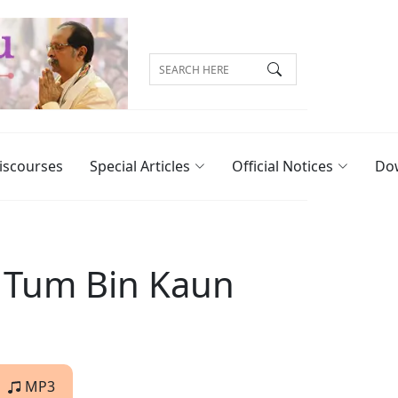
iscourses
Special Articles
Official Notices
Do
m Tum Bin Kaun
MP3