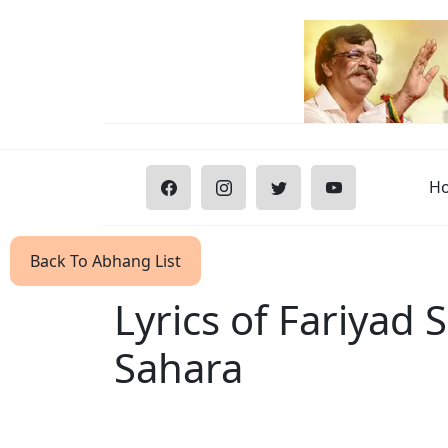
H
Back To Abhang List
Lyrics of Fariya
Sahara