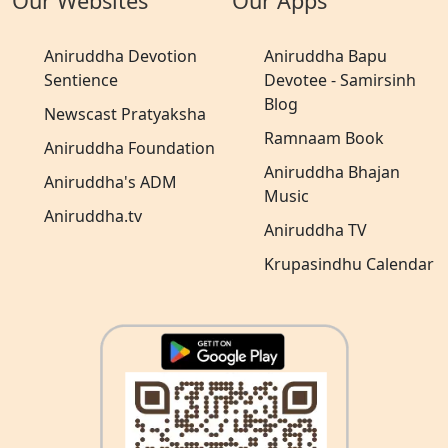
Our Websites
Our Apps
Aniruddha Devotion
Aniruddha Bapu
Sentience
Devotee - Samirsinh
Blog
Newscast Pratyaksha
Ramnaam Book
Aniruddha Foundation
Aniruddha Bhajan
Aniruddha's ADM
Music
Aniruddha.tv
Aniruddha TV
Krupasindhu Calendar