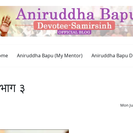
ome
Aniruddha Bapu (My Mentor)
Aniruddha Bapu D
 भाग ३
Mon Ju